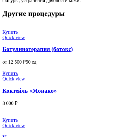
фигуры, устранения дряблости кожи.
Другие процедуры
Купить
Этот
Quick view
товар
имеет
Ботулинотерапия (ботокс)
несколько
вариаций.
от
12 500
₽
50 ед.
Опции
можно
Купить
выбрать
Quick view
на
странице
Коктейль «Монако»
товара.
8 000
₽
Купить
Quick view