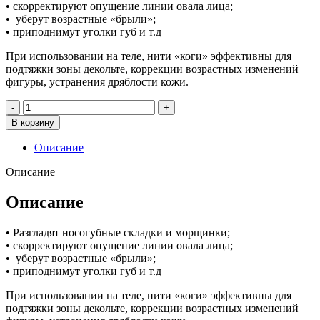
• скорректируют опущение линии овала лица;
• уберут возрастные «брыли»;
• приподнимут уголки губ и т.д
При использовании на теле, нити «коги» эффективны для
подтяжки зоны декольте, коррекции возрастных изменений
фигуры, устранения дряблости кожи.
Количество
товара
В корзину
Нитевой
лифтинг
Описание
нитями
Cog
Описание
3D
Tread
Описание
(4
нити)
• Разгладят носогубные складки и морщинки;
• скорректируют опущение линии овала лица;
• уберут возрастные «брыли»;
• приподнимут уголки губ и т.д
При использовании на теле, нити «коги» эффективны для
подтяжки зоны декольте, коррекции возрастных изменений